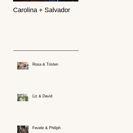
Carolina + Salvador
Rosa & Tristen
Liz & David
Fevele & Philiph