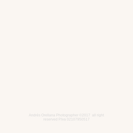
Andrés Orellana Photographer
©2017 all right
reserved P.Iva 02107950517