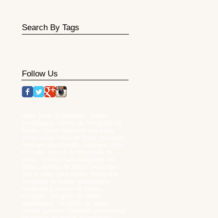
Search By Tags
Follow Us
boda, boda guadalajara, bodas
guadalajara, clases de fotografia de
bodas, como organizar una boda,
como tomar fotos de boda, consejos,
consejos para bodas, consejos para
mi boda, cursos de fotografia de
bodas, cursos para fotografos de
bodas, damas de honor, ever lopez,
foto y video para bodas, fotografia,
fotografia de bodas guadalajara,
fotografia y videos de bodas,
fotografo, fotografo de boda
guadalajara, fotografo de bodas
ciudad guzman, fotografo profesional,
fotografos de bodas guadalajara,